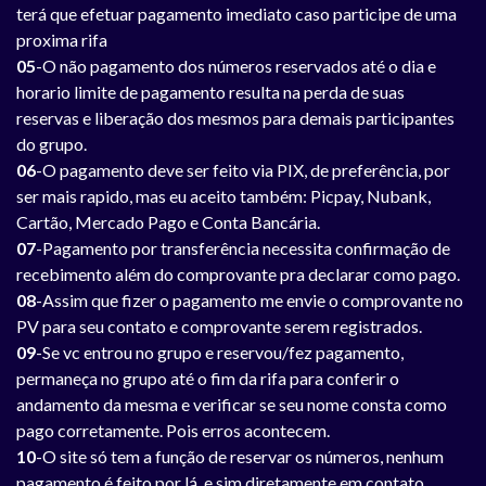
terá que efetuar pagamento imediato caso participe de uma
proxima rifa
05
-O não pagamento dos números reservados até o dia e
horario limite de pagamento resulta na perda de suas
reservas e liberação dos mesmos para demais participantes
do grupo.
06
-O pagamento deve ser feito via PIX, de preferência, por
ser mais rapido, mas eu aceito também: Picpay, Nubank,
Cartão, Mercado Pago e Conta Bancária.
07
-Pagamento por transferência necessita confirmação de
recebimento além do comprovante pra declarar como pago.
08
-Assim que fizer o pagamento me envie o comprovante no
PV para seu contato e comprovante serem registrados.
09
-Se vc entrou no grupo e reservou/fez pagamento,
permaneça no grupo até o fim da rifa para conferir o
andamento da mesma e verificar se seu nome consta como
pago corretamente. Pois erros acontecem.
10
-O site só tem a função de reservar os números, nenhum
pagamento é feito por lá, e sim diretamente em contato