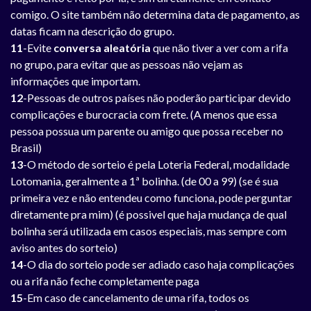
comigo. O site também não determina data de pagamento, as
datas ficam na descrição do grupo.
11
-Evite
conversa aleatória
que não tiver a ver com a rifa
no grupo, para evitar que as pessoas não vejam as
informações que importam.
12
-Pessoas de outros países não poderão participar devido
complicações e burocracia com frete. (A menos que essa
pessoa possua um parente ou amigo que possa receber no
Brasil)
13
-O método de sorteio é pela Loteria Federal, modalidade
Lotomania, geralmente a 1ª bolinha. (de 00 a 99) (se é sua
primeira vez e não entendeu como funciona, pode perguntar
diretamente pra mim) (é possivel que haja mudança de qual
bolinha será utilizada em casos especiais, mas sempre com
aviso antes do sorteio)
14
-O dia do sorteio pode ser adiado caso haja complicações
ou a rifa não feche completamente paga
15
-Em caso de cancelamento de uma rifa, todos os