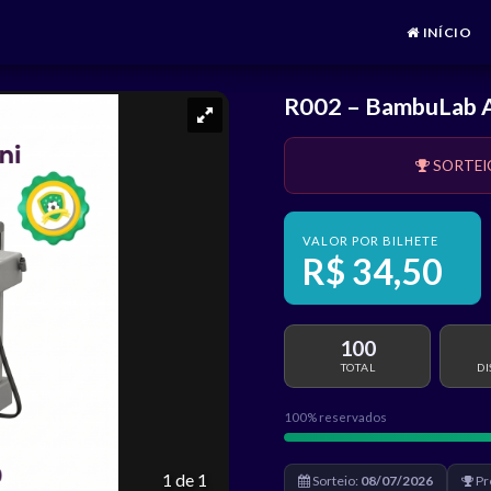
INÍCIO
R002 – BambuLab A
SORTEI
VALOR POR BILHETE
R$ 34,50
100
TOTAL
DI
100% reservados
1 de 1
Sorteio:
08/07/2026
Pr