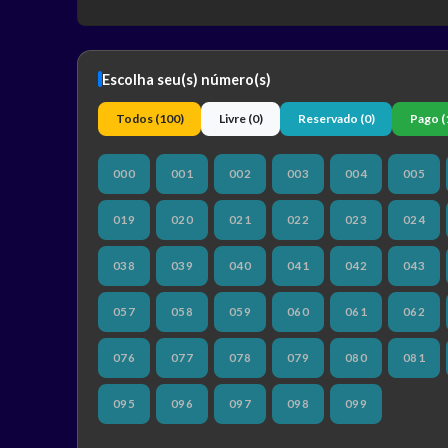
Escolha seu(s) número(s)
Todos
(100)
Livre
(0)
Reservado
(0)
Pago
(
000
001
002
003
004
005
019
020
021
022
023
024
038
039
040
041
042
043
057
058
059
060
061
062
076
077
078
079
080
081
095
096
097
098
099