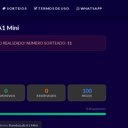
SORTEIOS
TERMOS DE USO
WHATSAPP
1 Mini
O REALIZADO! NÚMERO SORTEADO:
11
0
0
100
SPONÍVEIS
RESERVADOS
PAGOS
0 disponíveis
êmio:
BambuLab A1 Mini