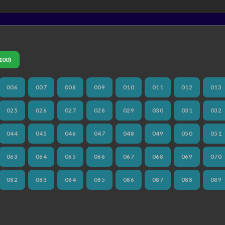
100)
006
007
008
009
010
011
012
013
025
026
027
028
029
030
031
032
044
045
046
047
048
049
050
051
063
064
065
066
067
068
069
070
082
083
084
085
086
087
088
089