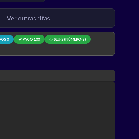
Ver outras rifas
DOS 0
PAGO 100
SEU(S) NÚMERO(S)